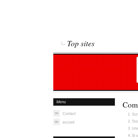
Top sites
Comm
Menu
Contact
Sur
Tes
accueil
Une
Si 