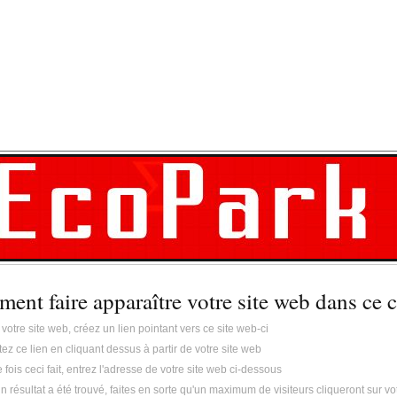
ent faire apparaître votre site web dans ce 
 votre site web, créez un lien pointant vers ce site web-ci
tez ce lien en cliquant dessus à partir de votre site web
 fois ceci fait, entrez l'adresse de votre site web ci-dessous
un résultat a été trouvé, faites en sorte qu'un maximum de visiteurs cliqueront sur vo