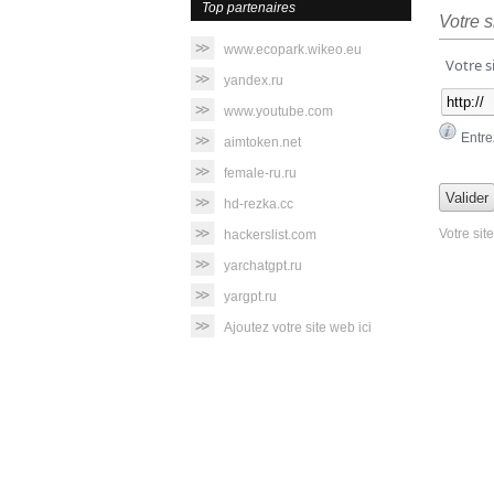
Top partenaires
Votre s
www.ecopark.wikeo.eu
Votre s
yandex.ru
www.youtube.com
Entre
aimtoken.net
female-ru.ru
hd-rezka.cc
Votre sit
hackerslist.com
yarchatgpt.ru
yargpt.ru
Ajoutez votre site web ici