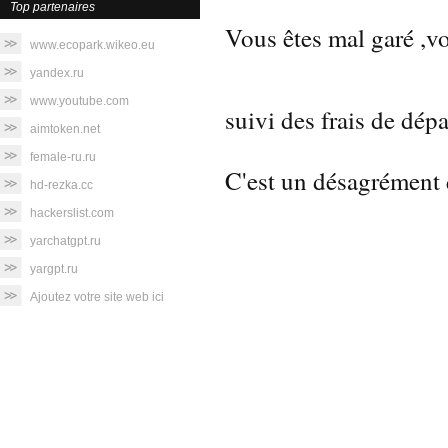
Top partenaires
Vous êtes mal garé ,v
www.ecopark.wikeo.eu
yandex.ru
www.youtube.com
suivi des frais de dé
aimtoken.net
female-ru.ru
C'est un désagrément 
hd-rezka.cc
hackerslist.com
yarchatgpt.ru
Eco
yargpt.ru
Ajoutez votre site web ici